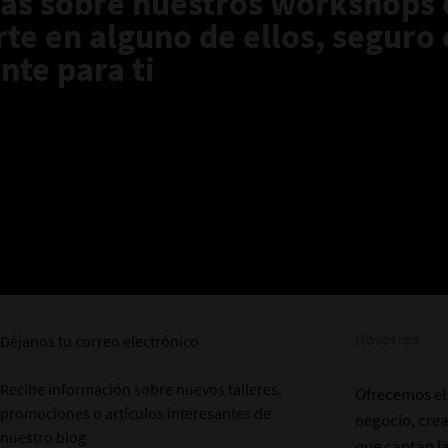
tas sobre nuestros workshops o
irte en alguno de ellos, segur
te para ti
Nosotros
Déjanos tu correo electrónico
Recibe información sobre nuevos talleres,
Ofrecemos el 
promociones o artículos interesantes de
negocio, cre
nuestro blog
que captan la