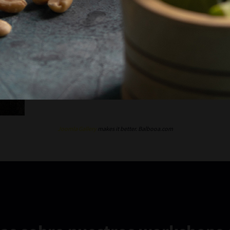
Joomla Gallery
makes it better. Balbooa.com