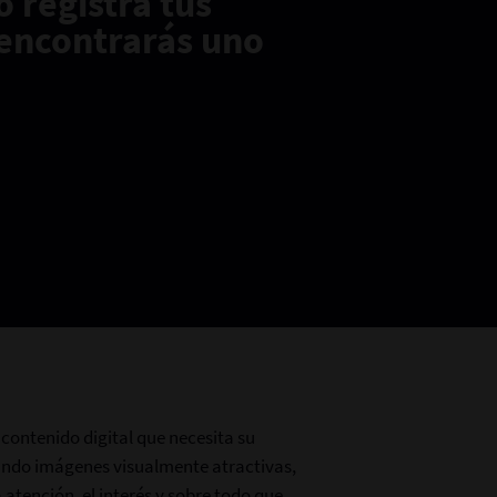
 registra tus
o encontrarás uno
contenido digital que necesita su
ando imágenes visualmente atractivas,
 atención, el interés y sobre todo que