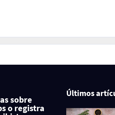
Últimos artíc
tas sobre
s o registra