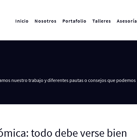
Inicio
Nosotros
Portafolio
Talleres
Asesoría
amos nuestro trabajo y diferentes pautas o consejos que podemos 
ómica: todo debe verse bien