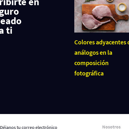
ribirte en
eguro
reado
 ti
Colores adyacentes 
análogos en la
composición
fotográfica
Nosotros
Déjanos tu correo electrónico